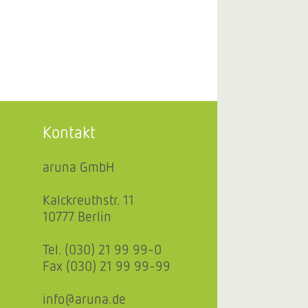
Kontakt
aruna GmbH
Kalckreuthstr. 11
10777 Berlin
Tel. (030) 21 99 99-0
Fax (030) 21 99 99-99
info@aruna.de